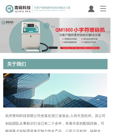
T
o
g
g
l
e
n
a
v
i
关于我们 
g
a
t
i
o
n
杭州青码科技有限公司坐落在浙江省省会-人间天堂杭州。其公司
创始团队从事标识行业已有二十余年，有着丰富的配线经验，可
根据客户实际需求来定制个性化产品。公司立足杭州，辐射全