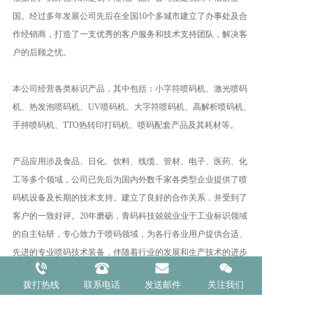
国。经过多年发展公司先后在全国10个多城市建立了办事处及合
作经销商，打造了一支优秀的客户服务和技术支持团队，解决客
户的后顾之忧。    
本公司经营各类标识产品，其中包括：小字符喷码机、激光喷码
机、热发泡喷码机、UV喷码机、大字符喷码机、高解析喷码机、
手持喷码机、TTO热转印打码机、喷码配套产品及其耗材等。
产品应用涉及食品、日化、饮料、线缆、管材、电子、医药、化
工等多个领域，公司已先后为国内外数千家各类型企业提供了喷
码机设备及长期的技术支持。建立了良好的合作关系，并受到了
客户的一致好评。20年磨砺，青码科技兢兢业业于工业标识领域
的自主钻研，专心致力于喷码领域，为各行各业用户提供合适、
先进的专业喷码技术装备，伴随着行业的发展和生产技术的进步
而不断进取.
拨打热线
联系电话
发送邮件
关注我们
公司本着‘质量为先，服务为本’’的经营理念，致力于为客户提供