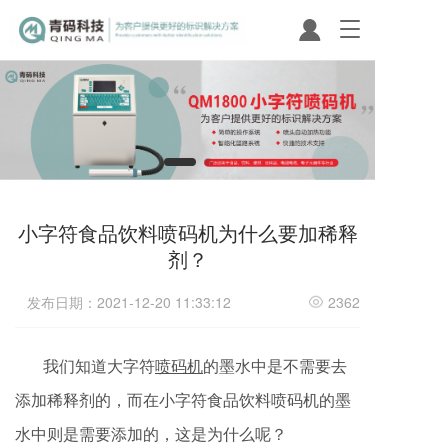
T
o
g
g
l
e
n
a
v
i
小字符食品饮料喷码机为什么要加稀释
g
a
剂？
t
i
发布日期：2021-12-20 11:33:12
2362
o
n
我们知道大字符
喷码机
的墨水中是不需要去
添加稀释剂的，而在小字符食品饮料喷码机的墨
水中则是需要添加的，这是为什么呢？